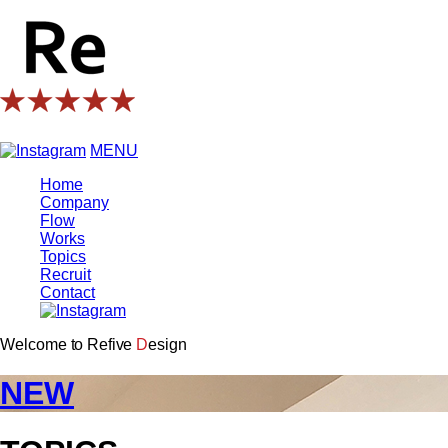
MENU
Home
Company
Flow
Works
Topics
Recruit
Contact
W
e
l
c
o
m
e
t
o
R
e
f
i
v
e
D
e
s
i
g
n
NEW